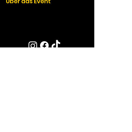
Über das Event
Öffnungszeiten können variieren.
Informiere dich vor deinem Besuch über die Events im
BASEMENT.
Eintritt ab 18 Jahren.
NEWSLETTER
CLUB MIETEN
ONE LOVE RULES | HAUSREGELN
KONTAKT
DATENSCHUTZ
JOBS
IMPRESSUM
ELECTRIC HORIZON FESTIVAL 2026
WINTERZAUBER 2025