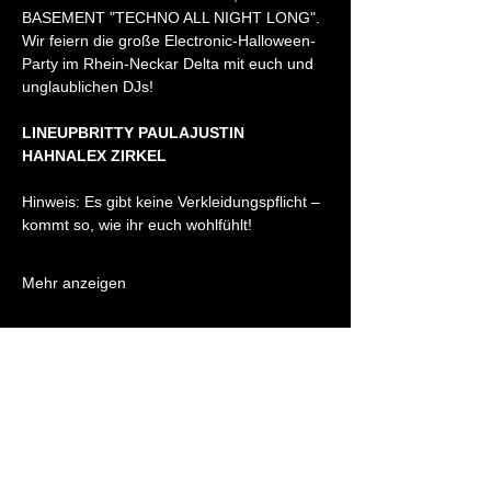
BASEMENT "TECHNO ALL NIGHT LONG".
Wir feiern die große Electronic-Halloween-
Party im Rhein-Neckar Delta mit euch und 
unglaublichen DJs! 
LINEUPBRITTY PAULAJUSTIN 
HAHNALEX ZIRKEL
Hinweis: Es gibt keine Verkleidungspflicht – 
kommt so, wie ihr euch wohlfühlt!
Mehr anzeigen
Öffnungszeiten können variieren.
Informiere dich vor deinem Besuch über die Events im
BASEMENT.
Eintritt ab 18 Jahren.