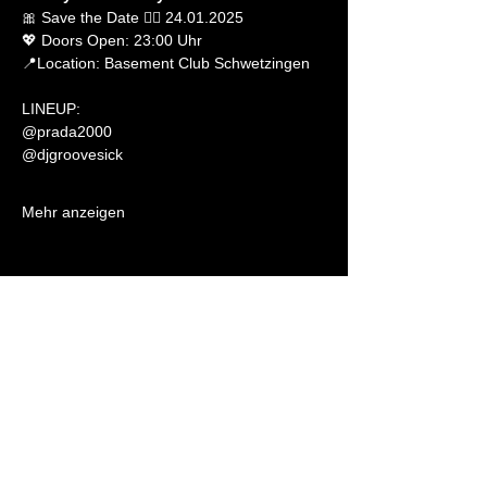
🎀 Save the Date 👉🏻 24.01.2025
💖 Doors Open: 23:00 Uhr
📍Location: Basement Club Schwetzingen
LINEUP:
@prada2000
@djgroovesick
Mehr anzeigen
Öffnungszeiten können variieren.
Informiere dich vor deinem Besuch über die Events im
BASEMENT.
Eintritt ab 18 Jahren.
NEWSLETTER
CLUB MIETEN